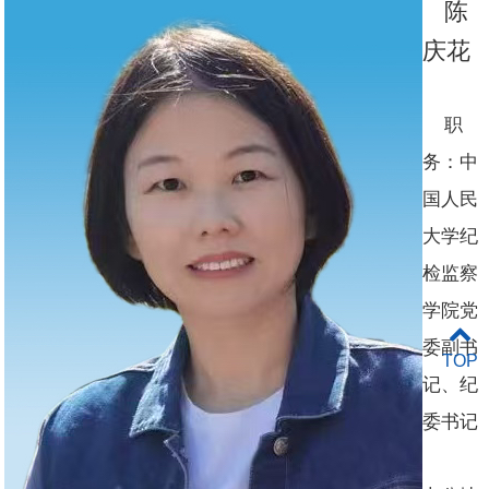
陈
庆花
职
务：中
国人民
大学纪
检监察
学院党
委副书
TOP
记、纪
委书记