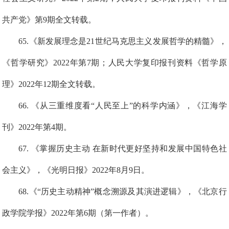
共产党》第9期全文
转载
。
6
5
.《新发展理念是21世纪马克思主义发展哲学的精髓》，
《哲学研究》2022年第7期
；
人
民
大
学
复印
报刊
资料《哲学原
理》2022年12期全文转载。
6
6
. 《从三重维度看“人民至上”的科学内涵》，《江海学
刊》2022年第4期。
6
7
. 《掌握历史主动
在新时代更好坚持和发展中国特色社
会主义》，《光明日报》2022年8月9日。
6
8
.
《“历史主动精神”概念溯源及其演进逻辑》，《北京行
政学院学报》2022年第6期
（第一作者）
。