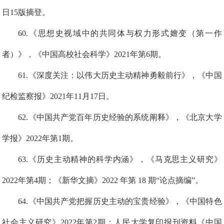
日15版摘登。
6
0
.
《思想史视域中的共同体与权力形式嬗变（第一作
者）》，《中国高校社会科学》2021年第6期。
6
1
.
《深度关注：以伟大历史主动精神勇毅前行》，《中国
纪检监察报》2021年11月17日。
6
2
.
《中国共产党百年历史经验的系统阐释》，《北京大学
学报》2022年第1期
。
6
3
.
《历史主动精神的科学内涵》，《马克思主义研究》
2022年第4期
；
《新华文摘》
2022 年第 18 期“论点摘编”。
6
4
.《中国共产党把握历史主动的宝贵经验》，《中国特色
社会主义研究》2022年第2期
；
人
民
大
学
复印
报刊
资料《中国