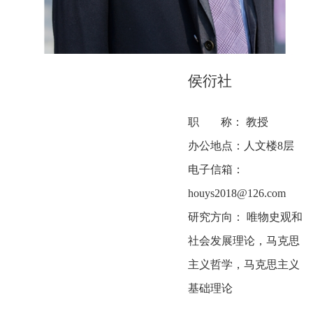
侯衍社
职
称：
教授
办公
地点
：
人文楼8层
电子信箱：
h
ouys2018@126.com
研究方向：
唯物史观和
社会发展理论，
马克思
主义哲学
，马克思主义
基础理论