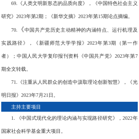
69
.
《
人类文明新形态的品质向度
》
，《中国特色社会主义
研究》2023年第2期
；
《新华文摘》2
0
2
3
年
第1
5
期
论点摘编
。
《
7
0
.
中国共产党历史主动精神的内涵特点、运行机理及
实践路径
》，
《新疆师范
大学学报》2023年第3期（第一作
者）
；
中国人民大学复印
报刊
资料《中国共产党》2023年第7
期全文转载。
7
1
.
《注重从人民群众的创造中汲取理论创新智慧》，
《光
明日报》2023年7月21日。
主持
主要
项目
1.
《
中国式现代化的理论内涵与实现路径研究
》
，
2
022
年
国家社会科学基金重大项目。