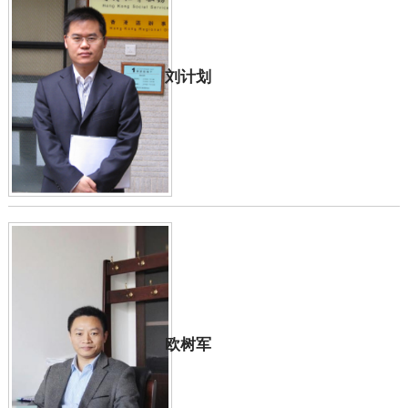
刘计划
欧树军