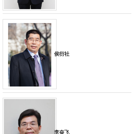
侯衍社
李奋飞