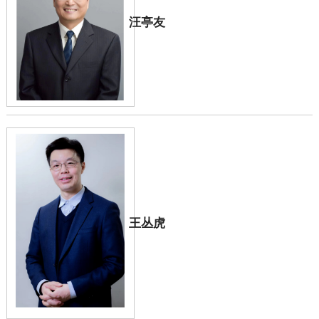
汪亭友
王丛虎