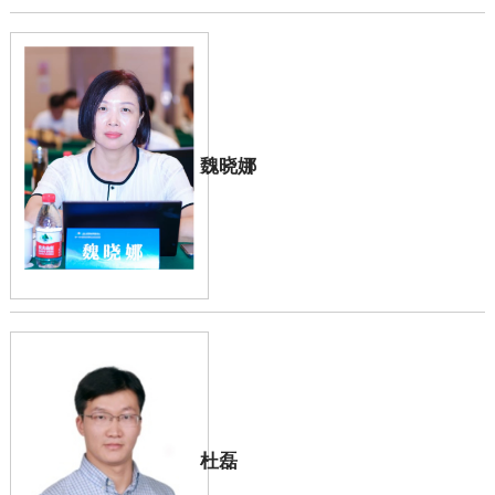
魏晓娜
杜磊