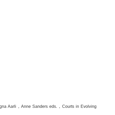
gna Aarli，
A
nne Sanders
eds
.
，
Courts in Evolving