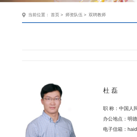
当前位置：
首页
>
师资队伍
>
双聘教师
杜
磊
职
称：
中国人
办公
地点
：
明德
电子信箱：
hai