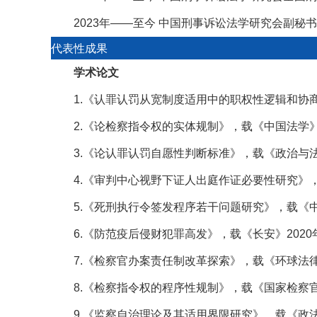
2023年——至今
中国刑事诉讼法学研究会副秘书
代表性成果
学术论文
1.《认罪认罚从宽制度适用中的职权性逻辑和协
2.《论检察指令权的实体规制》，载《中国法学》
3.《论认罪认罚自愿性判断标准》，载《政治与法
4.《审判中心视野下证人出庭作证必要性研究》，
5.《死刑执行令签发程序若干问题研究》，载《中
6.《防范疫后侵财犯罪高发》，载《长安》2020
7.《检察官办案责任制改革探索》，载《环球法律
8.《检察指令权的程序性规制》，载《国家检察官
9.《监察自治理论及其适用界限研究》，载《政法