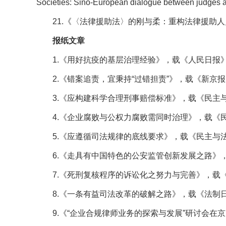
Societies: Sino-European dialogue between judges 
21.《〈法律援助法〉的刚与柔：重构法律援助人
报纸文章
1.《用好抗疫的基层治理经验》，载《人民日报》2
2.《错案追责，宜秉持“过错担责”》，载《新京报》
3.《应构建科学合理刑事赔偿标准》，载《民主与法
4.《企业腐败与公权力腐败需同时治理》，载《民
5.《应遵循司法规律的底线要求》，载《民主与法
6.《走具有中国特色的公安监管创新发展之路》，
7.《死刑复核程序的诉讼化之努力与完善》，载《法
8.《一条有益司法改革的破解之路》，载《法制日报
9.《“企业合规律师业务的探索与发展”研讨会在京